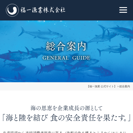
【福一漁業 公式サイト】
>
総合案内
生産現場から末端消費者販売に至る（漁船で魚を獲るところからはじまり、